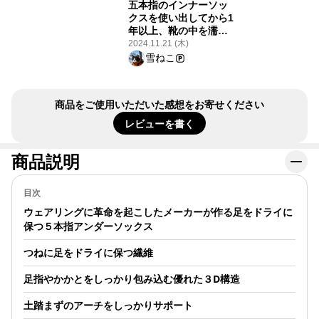
#YAMAPSTOR
五本指のインナーソッ
で、これを即買いし
手の登山用靴
クスを使い出してから1
ました。以降このア
に5本指インナ
年以上、靴の中を濡ら
イテムは必須！ 同じ
ックスを履い
してしまっても靴擦れ
2024.11.21 (木)
お悩みの方はぜひ
中を歩き、五
を起こすこともなく、
雪ねこ
https://store.yamap.com/products/finetrack-
ックスを履い
下山した後の足の調子
drylayer-inner-
感覚がしっか
もとても良い。 唯一の
socks-5-regular-
り、又冬でも
unisex-22fw #アイ
欠点は、左右があるソ
商品をご使用いただいた感想をお寄せください
がいつも蒸れ
テムレビュー
ックスなのに左右が
すがそれがな
#YAMAPSTORE
（裏表も）分かりづら
レビューを書く
入してよかっ
い。夜明け前の暗い中
で履こうとして何度間
商品説明
違えたことか。2セット
持っているので、右を2
つ持っていってしまっ
目次
た失敗も（1枚を裏返し
て凌いだ）。 仕方ない
ウェアリングに革命を起こしたメーカーが作る足をドライに
ので稚拙な刺繍で右が
保つ５本指アンダーソックス
分かるように色のある
糸をかがって目印にし
つねに足をドライに保つ繊維
ている。ぜひメーカー
さんと協力して左右が
足指やかかとをしっかり包み込む優れた３D構造
暗闇でも分かる製品に
改良して欲しい。ファ
土踏まずのアーチをしっかりサポート
イントラックさんには