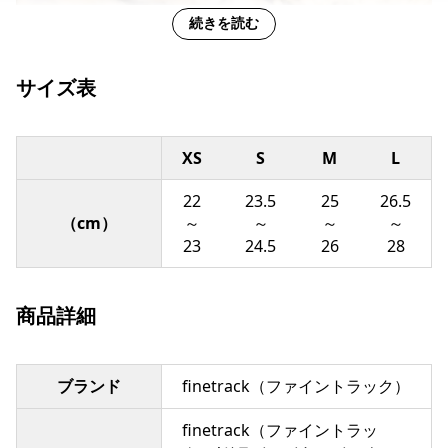
続きを読む
もたつかず、締め上げすぎないちょうどいい履き心地
ここ5年ほど、歩く楽しさを重視して、barefoot系の靴を
サイズ表
履いています。barefoot系の靴の難点は、防水性があま
り高くないため、濡れると不快感を伴うことです。
XS
S
M
L
ですが、ドライレイヤーインナーソックスを併用すること
で、雨などで靴が濡れたときの足の不快感が軽減され、快
22
23.5
25
26.5
適に歩くことができます。
（cm）
～
～
～
～
barefoot系の靴を愛用される人はもちろん、足のムレに
23
24.5
26
28
悩まされているという方はぜひ一度お試しあれ！
商品詳細
staff Haruyama
ブランド
finetrack（ファイントラック）
finetrack（ファイントラッ