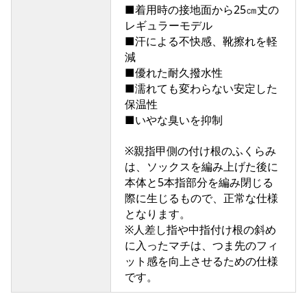
■着用時の接地面から25㎝丈の
レギュラーモデル
■汗による不快感、靴擦れを軽
減
■優れた耐久撥水性
■濡れても変わらない安定した
保温性
■いやな臭いを抑制
※親指甲側の付け根のふくらみ
は、ソックスを編み上げた後に
本体と5本指部分を編み閉じる
際に生じるもので、正常な仕様
となります。
※人差し指や中指付け根の斜め
に入ったマチは、つま先のフィ
ット感を向上させるための仕様
です。