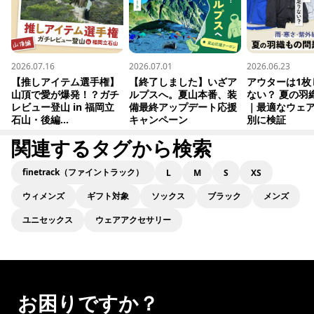
2026.07.16
2026.07.01
2026.06.23
【推しアイテム選手権】
【終了しました】いざア
アウターは1枚
山頂で愛が爆発！？ガチ
ルプスへ。夏山本番、装
ない？ 夏の羽
レビュー登山 in 福岡立
備最終アップデート応援
｜最適なウェ
石山・後編...
キャンペーン
別に検証
関連するタグから検索
finetrack（ファイントラック）
L
M
S
XS
ウィメンズ
ギフト対象
ソックス
ブラック
メンズ
ユニセックス
ウェアアクセサリー
お困りですか？