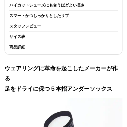
以前、お願いしたこと
ハイカットシューズにも合うほどよい長さ
があるのですが…ここ
の方が皆さんに見ても
スマートかつしっかりとしたリブ
らえるようなので。
https://store.yamap.com/products/finet
スタッフレビュー
drylayer-inner-socks-
5-regular-unisex-
サイズ表
22fw #アイテムレビュ
ー #YAMAPSTORE
商品詳細
ウェアリングに革命を起こしたメーカーが作
る
足をドライに保つ５本指アンダーソックス