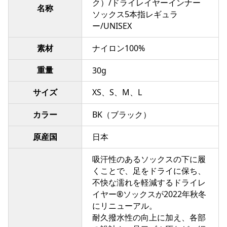
ク）/ドライレイヤーインナー
名称
ソックス5本指レギュラ
ー/UNISEX
素材
ナイロン100%
重量
30g
サイズ
XS、S、M、L
カラー
BK（ブラック）
原産国
日本
吸汗性のあるソックスの下に履
くことで、足をドライに保ち、
不快な濡れを軽減するドライレ
イヤー®ソックスが2022年秋冬
にリニューアル。
耐久撥水性の向上に加え、各部