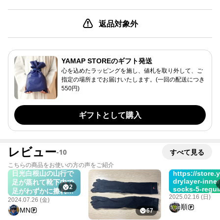
返品対象外
YAMAP STOREのギフト発送
心を込めたラッピングを施し、値札を取り外して、ご
指定の場所までお届けいたします。(一回の配送につき
550円)
ギフトとして購入
レビュー
-
10
すべて見る
こちらの商品をお使いの方の声をご紹介
日光白根山の山行で
https://store
drylayer-inner
足が蒸れて靴下内で
2
socks-5-regul
足がわずかに擦れ続
unisex-22fw?
2025.02.16 (日)
けたことで下山時に
2024.07.26 (金)
utm_source=
順
は水ぶくれと足の皮
MN
67
#アイテムレビ
が剥がれていたの