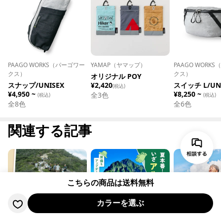
PAAGO WORKS（パーゴワー
YAMAP（ヤマップ）
PAAGO WORK
クス）
クス）
オリジナル POY
スナップ/UNISEX
¥2,420
スイッチ L/UN
(税込)
¥4,950 ~
¥8,250 ~
全
3
色
(税込)
(税込)
全
8
色
全
6
色
関連する記事
こちらの商品は送料無料
カラーを選ぶ
2026.07.16
2026.07.01
2026.06.11