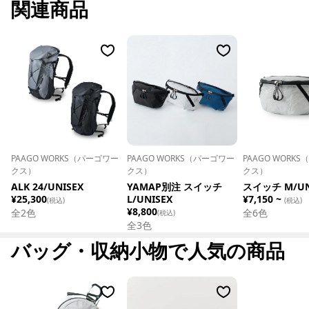
関連商品
PAAGO WORKS（パーゴワー
PAAGO WORKS（パーゴワー
PAAGO WORK
クス）
クス）
クス）
ALK 24/UNISEX
YAMAP別注 スイッチ
スイッチ M/UN
¥25,300
L/UNISEX
¥7,150 ~
(税込)
(税込)
¥8,800
全
2
色
全
6
色
(税込)
全
3
色
バッグ・収納小物で人気の商品