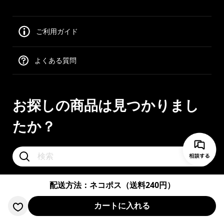
ご利用ガイド
よくある質問
お探しの商品は見つかりまし
たか？
注目の検索キーワード
配送方法：ネコポス（送料240円）
YAMAP インソール
ベースレイヤー
カートに入れる
トレイルソックス
キャップ・ハット
メリノウール