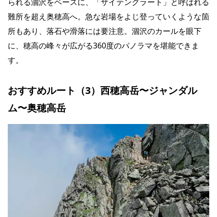
られる涸沢をベースに、「ザイテングラート」と呼ばれる
難所を超え奥穂高へ。急な岩場をよじ登っていくような箇
所もあり、落石や滑落には要注意。涸沢のカールを眼下
に、穂高の峰々が広がる360度のパノラマを堪能できま
す。
おすすめルート（3）西穂高岳〜ジャンダル
ム〜奥穂高岳