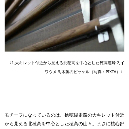
〈1,大キレット付近から見える北穂高を中心とした穂高連峰 2,イ
ワウメ 3,木製のピッケル（写真：PIXTA）〉
モチーフになっているのは、槍穂縦走路の大キレット付近
から見える北穂高を中心とした穂高の山々。まさに核心部