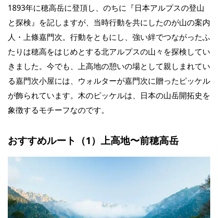
1893年に穂高岳に登頂し、のちに『日本アルプスの登山
と探検』を記しますが、当時行動を共にしたのが山の案内
人・上條嘉門次。行動をともにし、強い絆でつながったふ
たりは穂高をはじめとする北アルプスの山々を探検してい
きました。今でも、上高地の憩いの場として親しまれてい
る嘉門次小屋には、ウォルターが嘉門次に贈ったピッケル
が飾られています。木のピッケルは、日本の山岳開拓史を
象徴するモチーフなのです。
おすすめルート（1）上高地〜前穂高岳