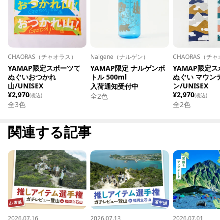
CHAORAS（チャオラス）
Nalgene（ナルゲン）
CHAORAS（チ
YAMAP限定スポーツて
YAMAP限定 ナルゲンボ
YAMAP限定
ぬぐいおつかれ
トル 500ml
ぬぐい マウン
山/UNISEX
ン/UNISEX
入荷通知受付中
¥2,970
¥2,970
全
2
色
(税込)
(税込)
全
3
色
全
2
色
関連する記事
2026.07.16
2026.07.13
2026.07.01