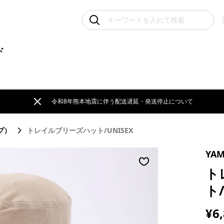
ド
令和8年熊本地震に伴う配送遅延・発送停止について
プ）
トレイルブリーズハット/UNISEX
YA
ト
ト/
¥6