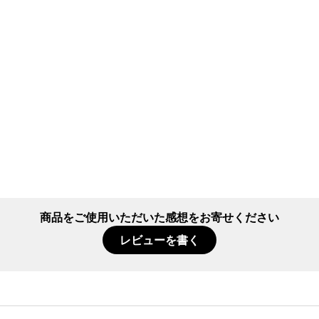
oducts/yamap-
dium=moment&utm_campaign=item_review_m
商品をご使用いただいた感想をお寄せください
レビューを書く