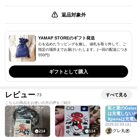
返品対象外
YAMAP STOREのギフト発送
心を込めたラッピングを施し、値札を取り外して、ご
指定の場所までお届けいたします。(一回の配送につき
550円)
ギフトとして購入
レビュー
-
73
すべて見る
こちらの商品をお使いの方の声をご紹介
私と妻のGalax
は充電しない
Xperiaは充電
のは何故？
2026.02.03 (火)
https://store
グレ丸
214
114
raisuke-omam