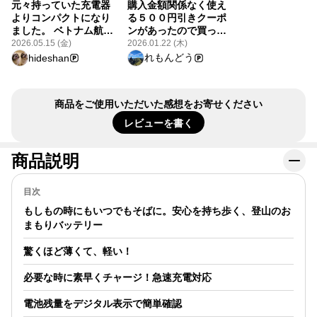
元々持っていた充電器
購入金額関係なく使え
battery-5000
utm_source=
よりコンパクトになり
る５００円引きクーポ
#アイテムレビ
ました。 ベトナム航空
ンがあったので買って
#YAMAPSTOR
🇻🇳の手荷物検査で入
みました😊 まだ使用し
2026.05.15 (金)
2026.01.22 (木)
手した機内持ち込みの
ておりませんが、小さ
れもんどう
hideshan
ビニール袋にコンセン
くて軽いので山登りの
ト🔌とケーブルをセッ
時以外にも旅行の時な
ト。 イベント時にヤギ
んかでも持ち歩けそう
商品をご使用いただいた感想をお寄せください
です🎶 ライすけ おまも
ちゃんにサイン✍️して
りモバイルバッテリー
レビューを書く
もらいました。
5000mAh
https://store.yamap.com/products/yamap-
https://store.yamap.com/products/yam
raisuke-omamori-
商品説明
raisuke-omamori-
battery-5000-mah?
battery-5000-mah?
utm_source=yamap&utm_medium=moment&utm_campaign=ite
utm_source=yamap&utm_medium=mome
#アイテムレビュー
#アイテムレビュー
目次
#YAMAPSTORE
#YAMAPSTORE
もしもの時にもいつでもそばに。安心を持ち歩く、登山のお
まもりバッテリー
驚くほど薄くて、軽い！
必要な時に素早くチャージ！急速充電対応
電池残量をデジタル表示で簡単確認