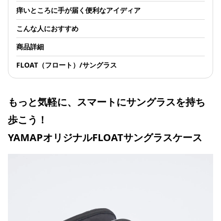
サングラス🕶️もサッと
痒いところに手が届く便利なアイディア
取り出せる。 購入して
良かったです。 白色も
こんな人におすすめ
良いお色で満足です。
これからもドンドンサ
商品詳細
ングラス🕶️ケースぶら
下げて一杯お山登りま
FLOAT（フロート）/サングラス
す。 サングラスケース
https://store.yamap.com/products/yam
sunglasses-case-
25fw?
もっと気軽に、スマートにサングラスを持ち
utm_source=yamap&utm_medium=mome
#アイテムレビュー
歩こう！
#YAMAPSTORE
#YAMAPSTOREの愛用
品
YAMAPオリジナルFLOATサングラスケース