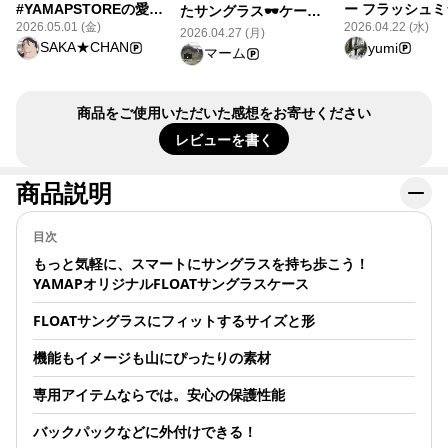
#YAMAPSTOREの愛用
ー フラッシュミ
たサングラス🕶️ケー
品 サングラスケース
ー/UNISEX FLOATは福
2026.05.01 (金)
2026.04.22 (水)
ス。 まわり見てますと
2026.04.27 (月)
https://store.yamap.com/products/yamap-
井県鯖江市にあ
SAKA★CHAN
yumi
他の方々は帽子に掛け
マーム
sunglasses-case-
カー、軽い付け
たり、服に裸のままぶ
25fw?
偏光サングラス
ら下げたりと器用に使
utm_source=yamap&utm_medium=moment&utm_campaign=item
い日差しもこれ
われ使用されてます
#アイテムレビュー
商品をご使用いただいた感想をお寄せください
ばクリアな視界
が、私の🕶️サングラス
#YAMAPSTORE
ります。 登山
レビューを書く
ケースはいつもザック
転時でも重宝し
の中→いざ眩しい掛け
す。 外して首
たい→ワザワザザック
商品説明
ても落ちない、
降ろし取り出す始末→
にすぐ入れられ
サングラス🕶️は度入り
など便利。 サ
目次
の特注サングラス、無
ケースはザック
論値段も特注なので高
ルトに取り付け
もっと気軽に、スマートにサングラスを持ち歩こう！
いし、じゃけんには取
普段のバックに
YAMAPオリジナルFLOATサングラスケース
扱い出来ない、まして
られるホルダー
やぶら下げたりなど落
サングラスケー
FLOATサングラスにフィットするサイズと形
としたら終わりで、良
https://store.
sunglasses-ca
いサングラス🕶️ケース
機能もイメージも山にぴったりの素材
25fw?
のアイテム探してまし
utm_source=y
専用アイテムならでは。安心の保護性能
た。 やっとYAMAPさ
#アイテムレビ
んで見つけて購入、落
#YAMAPSTOR
とす心配もないしいざ
バックパックなどに外付けできる！