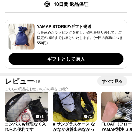
10日間 返品保証
YAMAP STOREのギフト発送
心を込めたラッピングを施し、値札を取り外して、ご
指定の場所までお届けいたします。(一回の配送につき
550円)
ギフトとして購入
レビュー
-
19
すべて見る
こちらの商品をお使いの方の声をご紹介
91
71
コンパスも無理なく入
# サングラスケース な
FLOAT（フロ
れられ便利です
かなか改善出来なかっ
YAMAP別注 ミ