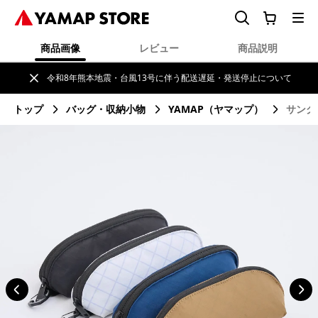
商品画像
レビュー
商品説明
令和8年熊本地震・台風13号に伴う配送遅延・発送停止について
トップ
バッグ・収納小物
YAMAP（ヤマップ）
サング