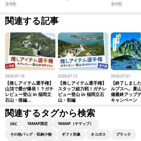
全
8
色
全
6
色
関連する記事
2026.07.16
2026.07.13
2026.07.01
【推しアイテム選手権】
【推しアイテム選手権】
【終了しまし
山頂で愛が爆発！？ガチ
スタッフ総力戦！ガチレ
ルプスへ。夏
レビュー登山 in 福岡立
ビュー登山 in 福岡立石
備最終アップ
石山・後編...
山・前編
キャンペーン
関連するタグから検索
YAMAP限定
YAMAP（ヤマップ）
SRC
その他バッグ・収納小物
ギフト対象
ネコポス
ブラック