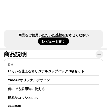
そうです。 YAMAP
オリジナルジップパ
ック+3枚セット
https://store.yamap.com/products/yamap-
yamap-original-zip-
pack-3set?
utm_source=yamap&utm_medium=moment&utm_campaign=ite
#アイテムレビュー
商品をご使用いただいた感想をお寄せください
#YAMAPSTORE
レビューを書く
商品説明
目次
いろいろ使えるオリジナルジップパック 3枚セット
YAMAPオリジナルデザイン
何にでも多用途に使える
簡易サコッシュにも
商品詳細