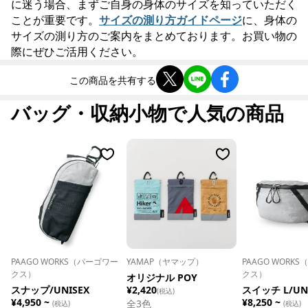
に迷う場合、まずご自身の身体のサイズを知っていただく
ことが重要です。
サイズの測り方ガイドページ
に、身体の
サイズの測り方のご案内をまとめております。お買い物の
際にぜひご活用ください。
この商品を共有する
バッグ・収納小物で人気の商品
PAAGO WORKS（パーゴワー
YAMAP（ヤマップ）
PAAGO WORK
クス）
クス）
オリジナル POY
スナップ/UNISEX
¥2,420
スイッチ L/UN
(税込)
¥4,950 ~
¥8,250 ~
全
3
色
(税込)
(税込)