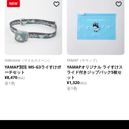
NEW
milestone（マイルストーン）
YAMAP（ヤマップ）
YAMAP別注 MS-G3ライすけポ
YAMAPオリジナル ライすけス
ーチセット
ライド付きジップパック5枚セ
¥8,470
ット
(税込)
¥1,320
全1色
(税込)
全1色