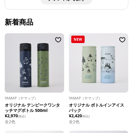
新着商品
NEW
YAMAP（ヤマップ）
YAMAP（ヤマップ）
オリジナル テンピークワンタ
オリジナル ボトルインアイス
ッチマグボトル 500ml
パック
¥2,970
¥2,420
(税込)
(税込)
全
2
色
全
2
色