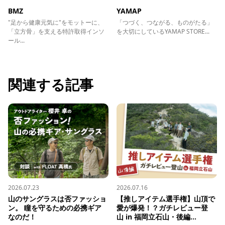
BMZ
YAMAP
"足から健康元気に"をモットーに、
「つづく、つながる、ものがたる」
「立方骨」を支える特許取得インソ
を大切にしているYAMAP STORE...
ール...
関連する記事
2026.07.23
2026.07.16
山のサングラスは否ファッショ
【推しアイテム選手権】山頂で
ン。 瞳を守るための必携ギア
愛が爆発！？ガチレビュー登
なのだ！
山 in 福岡立石山・後編...