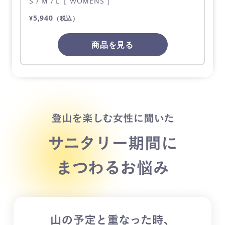
S / M / L［ WOMENS ］
5,940
¥
（税込）
商品を見る