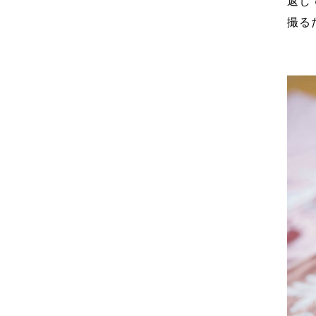
返し
撮る