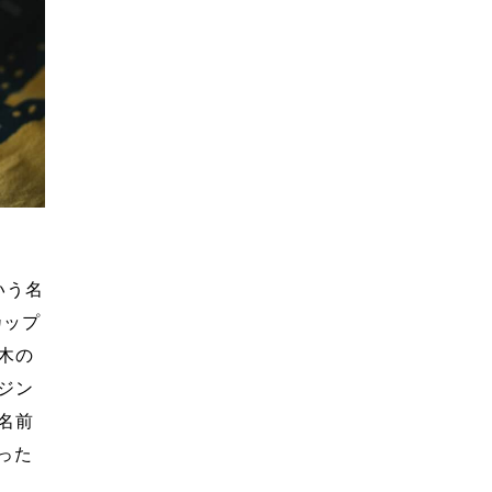
いう名
カップ
木の
ジン
名前
った