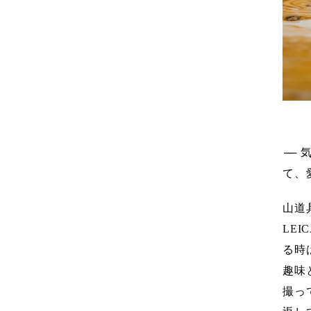
──
て、
山道
LEI
る時
趣味
撮っ