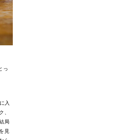
とっ
山に入
ク、
結局
を見