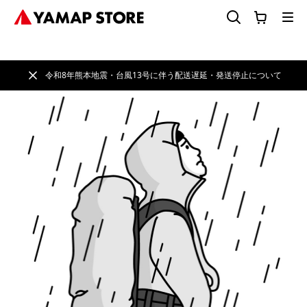
令和8年熊本地震・台風13号に伴う配送遅延・発送停止について