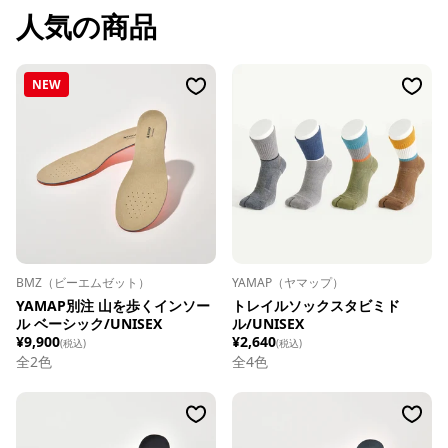
人気の商品
NEW
BMZ（ビーエムゼット）
YAMAP（ヤマップ）
YAMAP別注 山を歩くインソー
トレイルソックスタビミド
ル ベーシック/UNISEX
ル/UNISEX
¥9,900
¥2,640
(税込)
(税込)
全
2
色
全
4
色