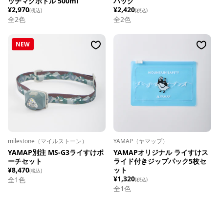
ッチマグボトル 500ml
パック
¥2,970
¥2,420
(税込)
(税込)
全
2
色
全
2
色
NEW
milestone（マイルストーン）
YAMAP（ヤマップ）
YAMAP別注 MS-G3ライすけポ
YAMAPオリジナル ライすけス
ーチセット
ライド付きジップパック5枚セ
¥8,470
ット
(税込)
¥1,320
全1色
(税込)
全1色