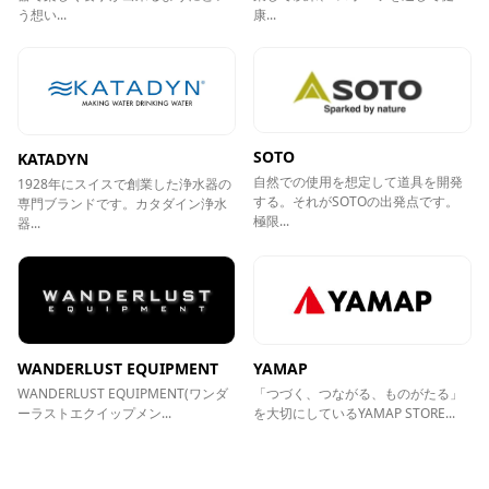
う想い...
康...
SOTO
KATADYN
自然での使用を想定して道具を開発
1928年にスイスで創業した浄水器の
する。それがSOTOの出発点です。
専門ブランドです。カタダイン浄水
極限...
器...
WANDERLUST EQUIPMENT
YAMAP
WANDERLUST EQUIPMENT(ワンダ
「つづく、つながる、ものがたる」
ーラストエクイップメン...
を大切にしているYAMAP STORE...