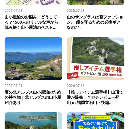
2026.07.28
2026.07.23
山小屋泊のお悩み、どうして
山のサングラスは否ファッショ
る？1500人のリアルな声から
ン。 瞳を守るための必携ギア
読み解く山小屋泊のベスト...
なのだ！
2026.07.21
2026.07.16
夏の北アルプス山小屋泊のため
【推しアイテム選手権】山頂で
の持ち物｜北アルプスの山小屋
愛が爆発！？ガチレビュー登
紹介あり
山 in 福岡立石山・後編...