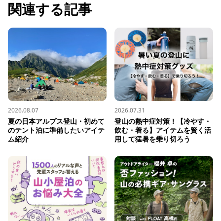
関連する記事
2026.08.07
2026.07.31
夏の日本アルプス登山・初めて
登山の熱中症対策！【冷やす・
のテント泊に準備したいアイテ
飲む・着る】アイテムを賢く活
ム紹介
用して猛暑を乗り切ろう