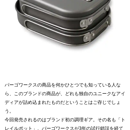
たくさんの美味しい思
い出を、トレイルポッ
トと共に作っていけた
らなと思ってます☺️ 間
違いなく、今年買って
よかったもの、
No.1*★¨̮
#YAMAPSTOREの愛用
品 #アイテムレビュー
https://store.yamap.com/products/paagoworks-
trail-pot 👇サイズ違い
もあります👇
https://store.yamap.com/products/paagoworks-
trail-pot-s900
パーゴワークスの商品を何かひとつでも知っている人な
ら、このブランドの商品が、どれも独自のユニークなアイ
ディアが詰め込まれたものだということはご存じでしょ
う。
今回発売されるのはブランド初の調理ギア。その名も「ト
レイルポット」。パーゴワークスが3年の試行錯誤を経て