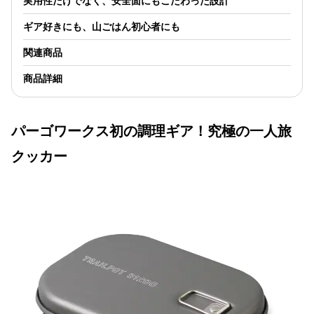
実用性だけでなく、安全面にもこだわった設計
固形燃料を使って炊飯
してみました。少し時
ギア好きにも、山ごはん初心者にも
間はかかりますが、火
力が弱いのでかえって
関連商品
吹きこぼれなくてよき
🙆‍♀️他の方のレビューで
商品詳細
結構な確率で吹きこぼ
れますとあったので。
お次は、実践編。お山
でラーメンを作ってみ
パーゴワークス初の調理ギア！究極の一人旅
る。折角のデビュー戦
に肝心の具材セットを
クッカー
忘れるというハプニン
グはありましたが、山
友さんから山菜を分け
てもらい、何とか彩り
確保😅2食分作って、1
人はポットのまま食べ
ました。持ち手が安定
していて、食べやすそ
うでした。 第2回は、
天ぷら。山友さん達と
具材を分けあって、楽
しい山メシ時間となり
ました。 これからも、