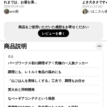
#アイテムレビュー
れまでは、お湯を沸か
よき大きさです
#YAMAPSTORE
すので精一杯でした
https://store.
2026.05.04 (月)
2024.11.13 (水)
trail-pot-s90
が、山メシをもっと充
いはこさん
ariri
ムレビュー
実させたい‼︎ と1年ほど
#YAMAPSTOR
前から探していまし
た。夫婦でお互いにコ
商品をご使用いただいた感想をお寄せください
レと思うものを出し合
い、私のプレゼンが通
レビューを書く
りました🙌 👍鍋、フラ
イパン、蓋がセットに
商品説明
なってスッキリ収納で
きる 👍収納袋付き。上
目次
部に少し余裕があるた
め、カトラリーなども
パーゴワークス初の調理ギア！究極の一人旅クッカー
まとめられる 👍ガス缶
調理にも、レトルト食品の温めにも
も納まるサイズ感 👍ス
クエア型で袋麺が収納
「山ごはんを美味しくする」工夫で、調理もお任せ
できる&割らずに調理
できる 👍お米が2合炊
焚火台と同時開発
ける（2人で2食分確
保） 👍メスティン用網
なべ＝ギアコンテナという発想
で蒸し料理も可 最初
は、自宅のベランダで