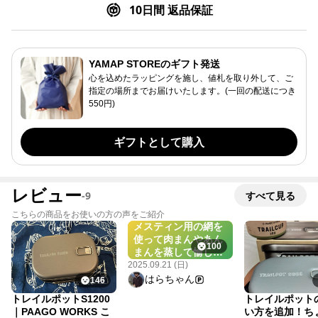
10日間 返品保証
YAMAP STOREのギフト発送
心を込めたラッピングを施し、値札を取り外して、ご
指定の場所までお届けいたします。(一回の配送につき
550円)
ギフトとして購入
レビュー
-
9
すべて見る
こちらの商品をお使いの方の声をご紹介
メスティン用の網を
使って肉まんやあん
100
まんを蒸して愉しん
でます‼️ホカホカで
2025.09.21 (日)
美味しいですよ～。
はらちゃん
146
https://store.yamap.com/products/pa
トレイルポットS1200
トレイルポット
trail-pot?
｜PAAGO WORKS こ
い方を追加！ち
utm_source=yamap&utm_medium=mo