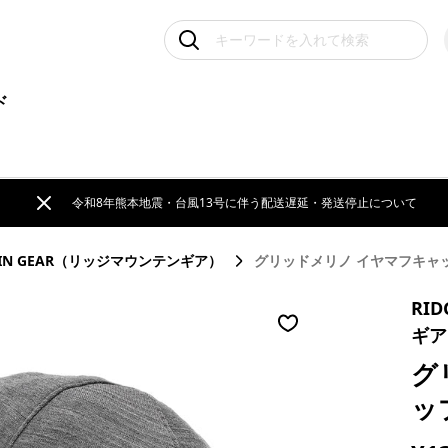
ド
令和8年熊本地震・台風13号に伴う配送遅延・発送停止について
TAIN GEAR（リッジマウンテンギア）
グリッドメリノ イヤマフキャップ
RI
ギア
グ
ップ