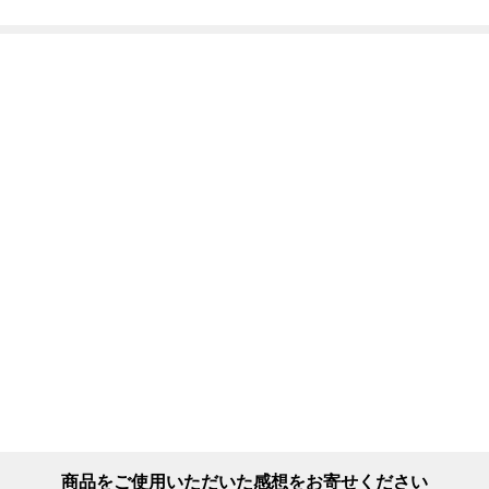
oducts/ridgemountaingear-
edium=moment&utm_campaign=item_review
商品をご使用いただいた感想をお寄せください