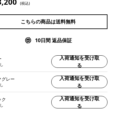
3,200
(税込)
こちらの商品は送料無料
10日間 返品保証
入荷通知を受け取
ー
し
る
入荷通知を受け取
クグレー
し
る
入荷通知を受け取
ック
し
る