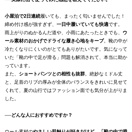
小屋泊で2日連続
履いても、まったく匂いませんでした！
締め付け感が強すぎず、
一日中履いていても快適
です。
雨上がりのぬかるんだ道や、小雨にあたったときでも、
ウ
ール素材のおかげでドライな履き心地をキープ
。靴の中が
冷たくなりにくいのがとてもありがたいです。気になって
いた「靴の中で足が滑る」問題も解消されて、本当に助か
っています。
また、
ショートパンツとの相性も抜群
。絶妙なミドル丈
と、足首のリブの厚みが全体のバランスをきれいに見せて
くれて、夏の山行ではファッション面でも気分が上がりま
した。
──
どんな人におすすめですか？
ウール素材の
やさしい肌触りが好きだけど、「靴の中で滑