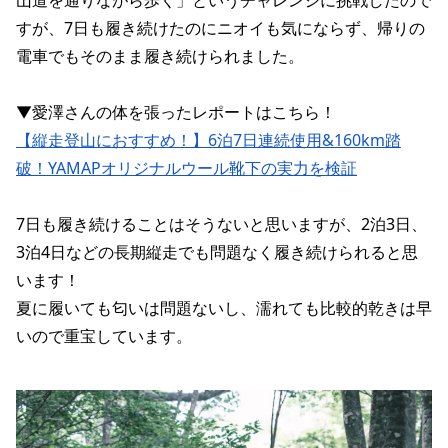
山道を通りながら歩く」というチャレンジに挑戦したので
すが、7日も履き続けたのにニオイも気にならず、帰りの
電車でもそのまま履き続けられました。
▼愛澤さんの体を張ったレポートはこちら！
【縦走登山におすすめ！】6泊7日連続使用&160km踏
破！YAMAPオリジナルウール靴下の実力を検証
7日も履き続けることはそうないと思いますが、2泊3日、
3泊4日などの長期縦走でも問題なく履き続けられると思
います！
夏に履いても匂いは問題ないし、濡れても比較的乾きは早
いので重宝しています。