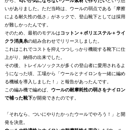
から、
匂いが気にならないウール素材で作りたい
という想
いがありました。ただ当時は、ウールの弱点である「摩擦
による耐久性の低さ」がネックで、登山靴下としては採用
が難しかったんです。
そのため、最初のモデルは
コットン＋ポリエステル＋ライ
クラ消臭糸
の組み合わせでリリースしました。
これはこれでコストを抑えつつしっかり機能する靴下に仕
上がり、納得の出来でした。
その後、トレイルソックスが多くの登山者に愛用されるよ
うになった頃、工場から「ウールとナイロンを一緒に編め
る機械を導入しました！」と報告があったんです。
この編み機で編めば、
ウールの耐摩耗性の弱さをナイロン
で補った靴下
が開発できたのです。
「それなら、ついにやりたかったウールでやろう！」と開
発を決意。