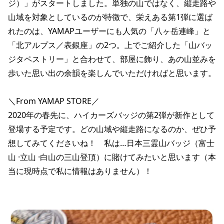
ジ）」がスタートしました。単独の山ではなく、縦走路や
山域を対象としているのが特徴で、栄えある第1弾に選ば
れたのは、YAMAPユーザーにも人気の「八ヶ岳連峰」と
「北アルプス／表銀座」の2つ。上でご紹介した「山バッ
ジタペストリー」と合わせて、部屋に飾り、あの山並みを
歩いた思い出の余韻を楽しんでいただければと思います。
＼From YAMAP STORE／
2020年の春先に、ハイカーズバッジの第2弾が新作として
登場する予定です。どの山域や縦走路になるのか、ぜひ予
想してみてくださいね！ 私は…日本三霊山バッジ（富士
山 ·立山 ·白山の三山登頂）に賭けてみたいと思います（本
当に現時点で私に情報はありません）！